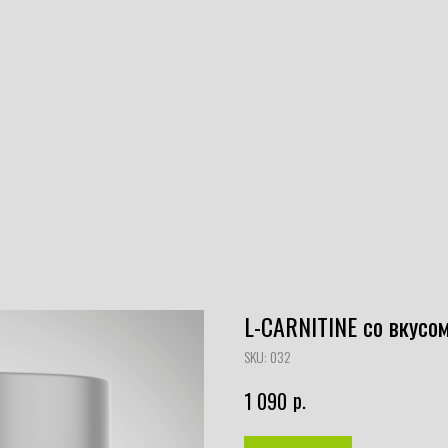
L-CARNITINE со вкусо
SKU:
032
р.
1 090