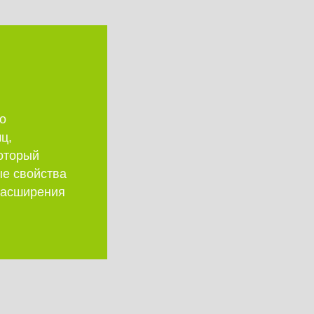
о
ц,
который
ые свойства
 расширения