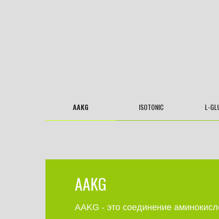
AAKG
ISOTONIC
L-GL
AAKG
AAKG - это соединение аминокисл