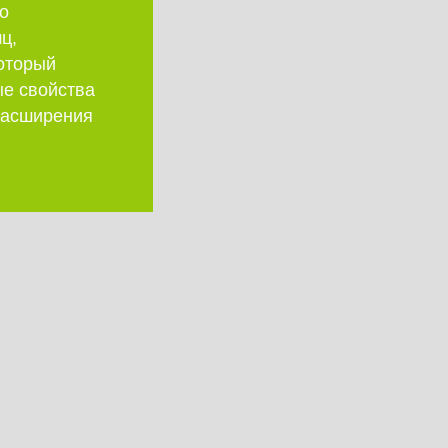
о
ц,
который
ые свойства
 расширения