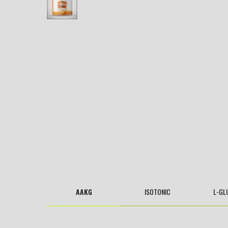
AAKG
ISOTONIC
L-GL