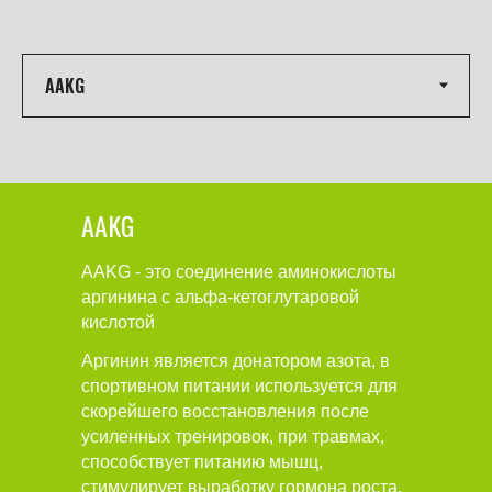
AAKG
AAKG - это соединение аминокислоты
аргинина с альфа-кетоглутаровой
кислотой
Аргинин является донатором азота, в
спортивном питании используется для
скорейшего восстановления после
усиленных тренировок, при травмах,
способствует питанию мышц,
стимулирует выработку гормона роста.