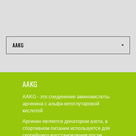
AAKG
AAKG - это соединение аминокислоты
аргинина с альфа-кетоглутаровой
кислотой
Аргинин является донатором азота, в
спортивном питании используется для
скорейшего восстановления после