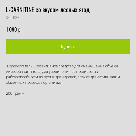
L-CARNITINE со вкусом лесных ягод
SKU:
036
р.
1 090
Купить
Жиросжигатель. Эффективное средство для уменьшения объема
жировой ткани тела, для увеличения выносливости и
работоспособности во время тренировок, а также для активизации
обменных процессов организма.
200 грамм