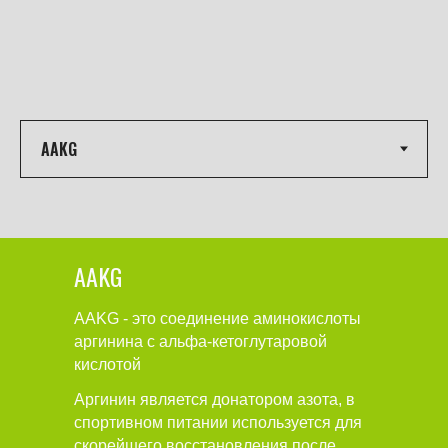
AAKG
AAKG - это соединение аминокислоты
аргинина с альфа-кетоглутаровой
кислотой
Аргинин является донатором азота, в
спортивном питании используется для
скорейшего восстановления после