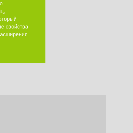
о
ц,
который
ые свойства
 расширения