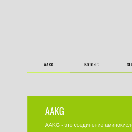
AAKG
ISOTONIC
L-GL
AAKG
AAKG - это соединение аминокисл