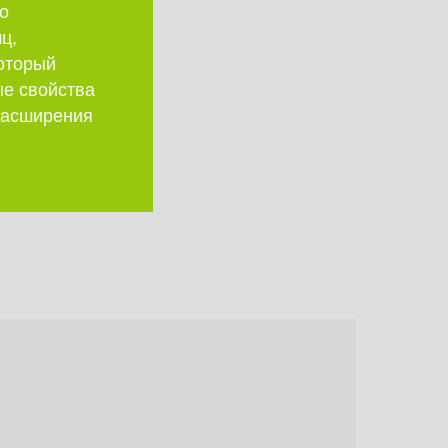
о
ц,
который
ые свойства
 расширения