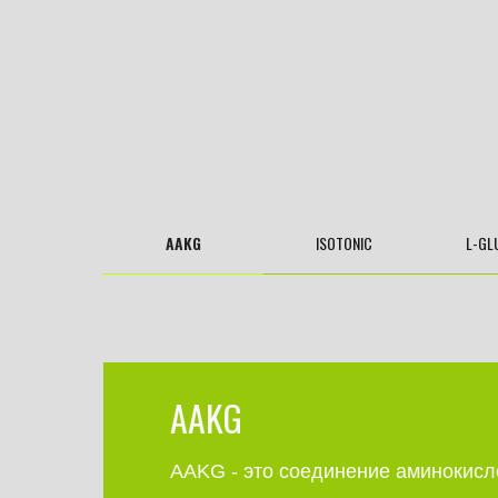
AAKG
ISOTONIC
L-GL
AAKG
AAKG - это соединение аминокисл