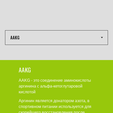
AAKG
AAKG - это соединение аминокислоты
аргинина с альфа-кетоглутаровой
кислотой
Аргинин является донатором азота, в
спортивном питании используется для
скорейшего восстановления после