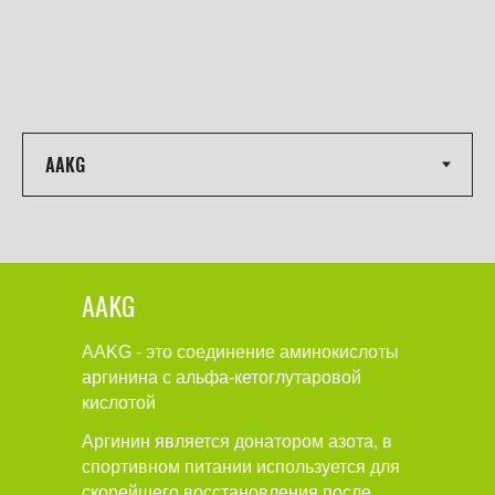
AAKG
AAKG - это соединение аминокислоты
аргинина с альфа-кетоглутаровой
кислотой
Аргинин является донатором азота, в
спортивном питании используется для
скорейшего восстановления после