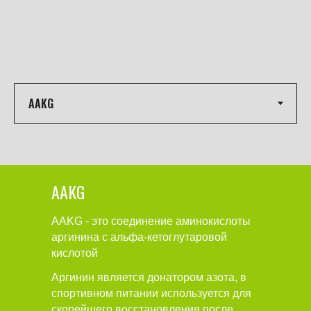
AAKG
AAKG - это соединение аминокислоты
аргинина с альфа-кетоглутаровой
кислотой
Аргинин является донатором азота, в
спортивном питании используется для
скорейшего восстановления после