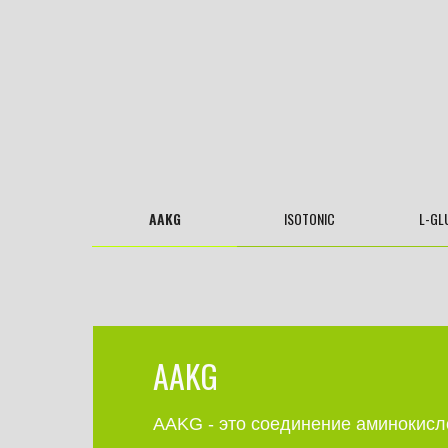
AAKG
ISOTONIC
L-GL
AAKG
AAKG - это соединение аминокисл