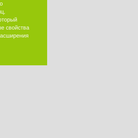
о
ц,
который
ые свойства
 расширения