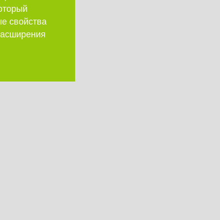
который
ые свойства
 расширения