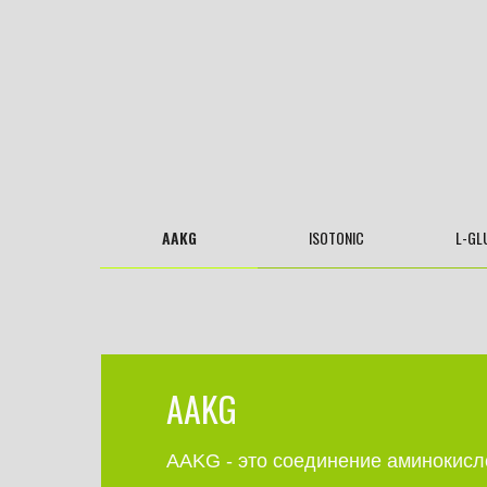
AAKG
ISOTONIC
L-GL
AAKG
AAKG - это соединение аминокисл