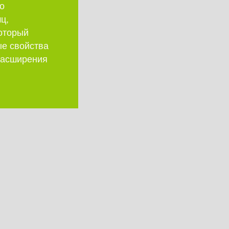
о
ц,
который
ые свойства
 расширения