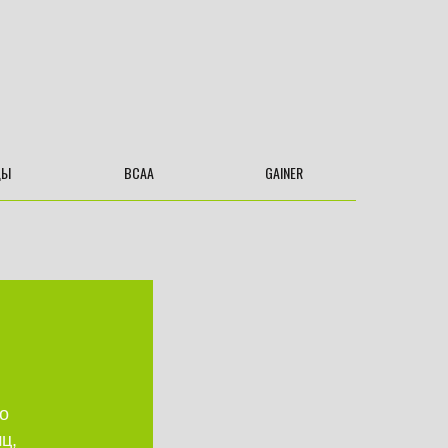
ДЫ
BCAA
GAINER
о
ц,