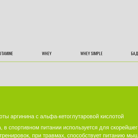
UTAMINE
WHEY
WHEY SIMPLE
БА
оты аргинина с альфа-кетоглутаровой кислотой
, в спортивном питании используется для скорейшег
тренировок, при травмах, способствует питанию мыш